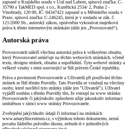
zapsané u Krajského soudu v Ústí nad Labem, spisová značka: C-
35790 a TakMED spol. s r.o., Kunětická 2534/ 2, Praha 2 -
Vinohrady, 120 00, IČ: 04347421 zapsané u u Městského soudu v
Praze, spisová značka: C-246245, která je v souladu se zák. č.
121/2000 Sb., autorský zákon, oprávněna vykonávat majetková
práva k těmto internetovým stránkám (dále jen „Provozovatel“).
Autorská práva
Provozovateli náleží všechna autorská práva k veškerému obsahu,
který Provozovatel umísťuje na těchto webových stránkách, včetně
textu, designu stránek, obsahu a uspořádání. Tyto webové stránky a
veškeré vztahy s nimi související se řídí právem České republiky.
Práva a povinnosti Provozovatele a Uživatelů při používání těchto
stránek se řídí těmito Pravidly. Tato Pravidla se vztahují na všechny
osoby, které navštíví tyto stránky (dále jen "Uživatelé"). Uživatel
vyjádří souhlas s těmito Pravidly tím, že vstoupí na www stránku
Provozovatele či jakýmkoliv způsobem užije jakoukoliv informaci
umístěnou v rámci www stránky Provozovatele.
Zveřejnění jakýchkoliv údajů či informací na stránkách
www.amarylliscentrum.cz, s výjimkou tohoto dokumentu, nemá
povahu žádného právního úkonu, nebude-li v jednotlivých
případech výslovně stanoveno jinak.