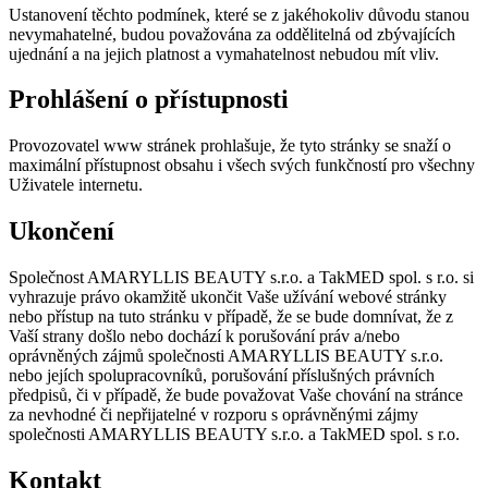
Ustanovení těchto podmínek, které se z jakéhokoliv důvodu stanou
nevymahatelné, budou považována za oddělitelná od zbývajících
ujednání a na jejich platnost a vymahatelnost nebudou mít vliv.
Prohlášení o přístupnosti
Provozovatel www stránek prohlašuje, že tyto stránky se snaží o
maximální přístupnost obsahu i všech svých funkčností pro všechny
Uživatele internetu.
Ukončení
Společnost AMARYLLIS BEAUTY s.r.o. a TakMED spol. s r.o. si
vyhrazuje právo okamžitě ukončit Vaše užívání webové stránky
nebo přístup na tuto stránku v případě, že se bude domnívat, že z
Vaší strany došlo nebo dochází k porušování práv a/nebo
oprávněných zájmů společnosti AMARYLLIS BEAUTY s.r.o.
nebo jejích spolupracovníků, porušování příslušných právních
předpisů, či v případě, že bude považovat Vaše chování na stránce
za nevhodné či nepřijatelné v rozporu s oprávněnými zájmy
společnosti AMARYLLIS BEAUTY s.r.o. a TakMED spol. s r.o.
Kontakt