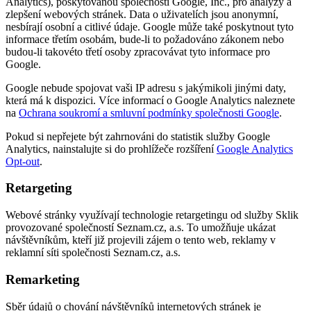
Analytics), poskytovanou společností Google, Inc., pro analýzy a
zlepšení webových stránek. Data o uživatelích jsou anonymní,
nesbírají osobní a citlivé údaje. Google může také poskytnout tyto
informace třetím osobám, bude-li to požadováno zákonem nebo
budou-li takovéto třetí osoby zpracovávat tyto informace pro
Google.
Google nebude spojovat vaši IP adresu s jakýmikoli jinými daty,
která má k dispozici. Více informací o Google Analytics naleznete
na
Ochrana soukromí a smluvní podmínky společnosti Google
.
Pokud si nepřejete být zahrnováni do statistik služby Google
Analytics, nainstalujte si do prohlížeče rozšíření
Google Analytics
Opt-out
.
Retargeting
Webové stránky využívají technologie retargetingu od služby Sklik
provozované společností Seznam.cz, a.s. To umožňuje ukázat
návštěvníkům, kteří již projevili zájem o tento web, reklamy v
reklamní síti společnosti Seznam.cz, a.s.
Remarketing
Sběr údajů o chování návštěvníků internetových stránek je