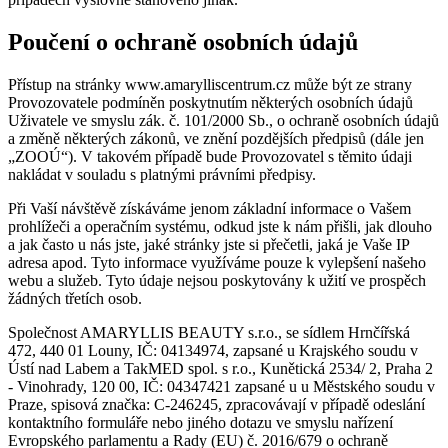
Poučení o ochraně osobních údajů
Přístup na stránky www.amarylliscentrum.cz může být ze strany
Provozovatele podmíněn poskytnutím některých osobních údajů
Uživatele ve smyslu zák. č. 101/2000 Sb., o ochraně osobních údajů
a změně některých zákonů, ve znění pozdějších předpisů (dále jen
„ZOOÚ“). V takovém případě bude Provozovatel s těmito údaji
nakládat v souladu s platnými právními předpisy.
Při Vaší návštěvě získáváme jenom základní informace o Vašem
prohlížeči a operačním systému, odkud jste k nám přišli, jak dlouho
a jak často u nás jste, jaké stránky jste si přečetli, jaká je Vaše IP
adresa apod. Tyto informace využíváme pouze k vylepšení našeho
webu a služeb. Tyto údaje nejsou poskytovány k užití ve prospěch
žádných třetích osob.
Společnost AMARYLLIS BEAUTY s.r.o., se sídlem Hrnčířská
472, 440 01 Louny, IČ: 04134974, zapsané u Krajského soudu v
Ústí nad Labem a TakMED spol. s r.o., Kunětická 2534/ 2, Praha 2
- Vinohrady, 120 00, IČ: 04347421 zapsané u u Městského soudu v
Praze, spisová značka: C-246245, zpracovávají v případě odeslání
kontaktního formuláře nebo jiného dotazu ve smyslu nařízení
Evropského parlamentu a Rady (EU) č. 2016/679 o ochraně