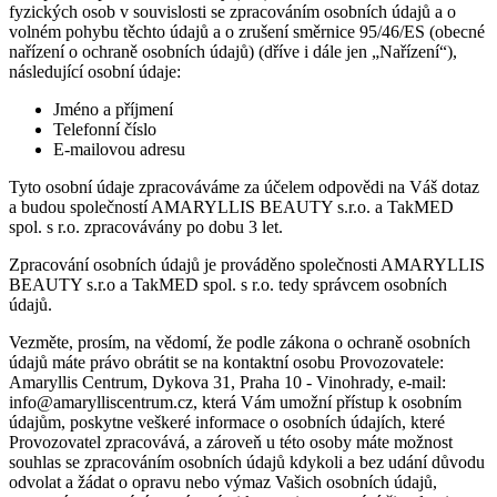
fyzických osob v souvislosti se zpracováním osobních údajů a o
volném pohybu těchto údajů a o zrušení směrnice 95/46/ES (obecné
nařízení o ochraně osobních údajů) (dříve i dále jen „Nařízení“),
následující osobní údaje:
Jméno a příjmení
Telefonní číslo
E-mailovou adresu
Tyto osobní údaje zpracováváme za účelem odpovědi na Váš dotaz
a budou společností AMARYLLIS BEAUTY s.r.o. a TakMED
spol. s r.o. zpracovávány po dobu 3 let.
Zpracování osobních údajů je prováděno společnosti AMARYLLIS
BEAUTY s.r.o a TakMED spol. s r.o. tedy správcem osobních
údajů.
Vezměte, prosím, na vědomí, že podle zákona o ochraně osobních
údajů máte právo obrátit se na kontaktní osobu Provozovatele:
Amaryllis Centrum, Dykova 31, Praha 10 - Vinohrady, e-mail:
info@amarylliscentrum.cz, která Vám umožní přístup k osobním
údajům, poskytne veškeré informace o osobních údajích, které
Provozovatel zpracovává, a zároveň u této osoby máte možnost
souhlas se zpracováním osobních údajů kdykoli a bez udání důvodu
odvolat a žádat o opravu nebo výmaz Vašich osobních údajů,